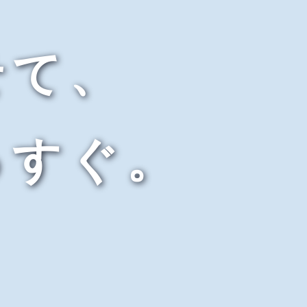
せて、
っすぐ。